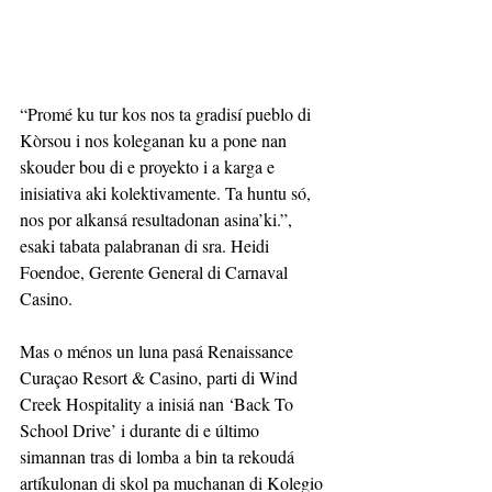
“Promé ku tur kos nos ta gradisí pueblo di 
Kòrsou i nos koleganan ku a pone nan 
skouder bou di e proyekto i a karga e 
inisiativa aki kolektivamente. Ta huntu só, 
nos por alkansá resultadonan asina’ki.”, 
esaki tabata palabranan di sra. Heidi 
Foendoe, Gerente General di Carnaval 
Casino.
Mas o ménos un luna pasá Renaissance 
Curaçao Resort & Casino, parti di Wind 
Creek Hospitality a inisiá nan ‘Back To 
School Drive’ i durante di e último 
simannan tras di lomba a bin ta rekoudá 
artíkulonan di skol pa muchanan di Kolegio 