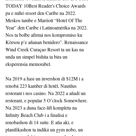
TODAY 10Best Reader's Choice Awards 
pa e mihó resort den Caribe na 2022. 
Meskos tambe e Marriott “Hotel Of The 
Year” den Caribe i Latinoamérika na 2022. 
Nos ta bolbe afirmá nos kompromiso ku 
Kòrsou p’e añanan benidero”. Renaissance 
Wind Creek Curaçao Resort ta un kas na 
unda un simpel bishita ta bira un 
eksperensia memorabel.
Na 2019 a hasi un invershon di $12M i a 
renobá 223 kamber di hotèl, Nautilus 
restorant i nos casino. Na 2022 a añadí un 
restorant, e popular 5 O’clock Somewhere. 
Na 2023 a duna face-lift kompletu na 
Infinity Beach Club i a finalisá e 
renobashon di 14 suite. E aña aki, e 
planifikashon ta indiká un gym nobo, un 