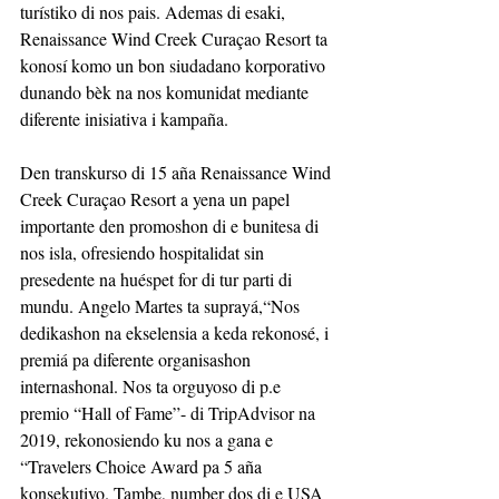
turístiko di nos pais. Ademas di esaki, 
Renaissance Wind Creek Curaçao Resort ta 
konosí komo un bon siudadano korporativo 
dunando bèk na nos komunidat mediante 
diferente inisiativa i kampaña.
Den transkurso di 15 aña Renaissance Wind 
Creek Curaçao Resort a yena un papel 
importante den promoshon di e bunitesa di 
nos isla, ofresiendo hospitalidat sin 
presedente na huéspet for di tur parti di 
mundu. Angelo Martes ta suprayá,“Nos 
dedikashon na ekselensia a keda rekonosé, i 
premiá pa diferente organisashon 
internashonal. Nos ta orguyoso di p.e  
premio “Hall of Fame”- di TripAdvisor na 
2019, rekonosiendo ku nos a gana e 
“Travelers Choice Award pa 5 aña 
konsekutivo. Tambe, number dos di e USA 