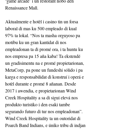
‘game arcade’ i un restorant nobo den 
Renaissance Mall.
Aktualmente e hotèl i casino tin un forsa 
laboral di mas ku 500 empleado di kual 
97% ta lokal. “Nos ta masha orguyoso pa 
motibu ku un gran kantidat di nos 
empleadonan ta di promé ora, i ta huntu ku 
nos empresa pa 15 aña kaba! Ta ekstendé 
un gradisimentu na e promé propietarionan, 
MetaCorp, pa pone un fundeshi sólido i pa 
karga e responsabilidat di konstruí i operá e 
hotèl durante e promé 8 añanan. Desde 
2017 i awendia, e propietarionan Wind 
Creek Hospitality a sa di sigui elevá nos 
produkto turístiko i den esaki tambe 
segurando futuro di tur nos empleadonan”. 
Wind Creek Hospitality ta un outoridat di 
Poarch Band Indians, e úniko tribu di indjan 