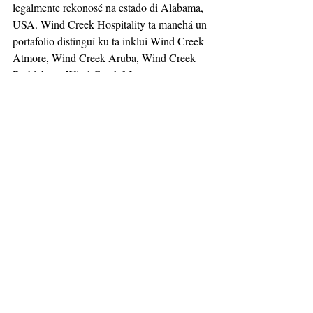
legalmente rekonosé na estado di Alabama, 
USA. Wind Creek Hospitality ta manehá un 
portafolio distinguí ku ta inkluí Wind Creek 
Atmore, Wind Creek Aruba, Wind Creek 
Bethlehem, Wind Creek Montgomery, 
Wind Creek Wetumpka, Wind Creek 
Curaçao, Wind Creek Chicago Southland 
(ku pronto lo wòrdu habrí), Wa She Shu 
Casino, Magic City Casino, 
WindCreekCasino.com
, i diferente pista di 
kareda na Alabama i Florida. Wind Creek 
Hospitality den transkurso di añanan a bira 
hopi eksitoso den negoshi di casino, 
primordialmente pa motibu ku semper a 
duna bèk na su komunidatnan i a pèrkurá pa 
bienestar di tur su empleadonan.
Wind Creek Hospitality su mas resiente 
kolaborashon tabata Curaçao Baseball 