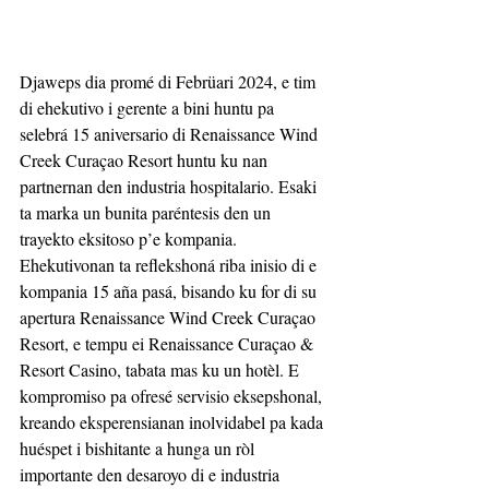
Djaweps dia promé di Febrüari 2024, e tim 
di ehekutivo i gerente a bini huntu pa 
selebrá 15 aniversario di Renaissance Wind 
Creek Curaçao Resort huntu ku nan 
partnernan den industria hospitalario. Esaki 
ta marka un bunita paréntesis den un 
trayekto eksitoso p’e kompania. 
Ehekutivonan ta reflekshoná riba inisio di e 
kompania 15 aña pasá, bisando ku for di su 
apertura Renaissance Wind Creek Curaçao 
Resort, e tempu ei Renaissance Curaçao & 
Resort Casino, tabata mas ku un hotèl. E 
kompromiso pa ofresé servisio eksepshonal, 
kreando eksperensianan inolvidabel pa kada 
huéspet i bishitante a hunga un ròl 
importante den desaroyo di e industria 